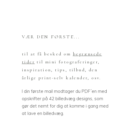
VÆR DEN FØRSTE...
til at få besked om
begrænsede
tider
til mini fotograferinger,
inspiration, tips, tilbud, den
årlige print-selv kalender, osv.
I din første mail modtager du PDF´en med
opskrifter på 42 billedvæg designs, som
gør det nemt for dig at komme i gang med
at lave en billedvæg.