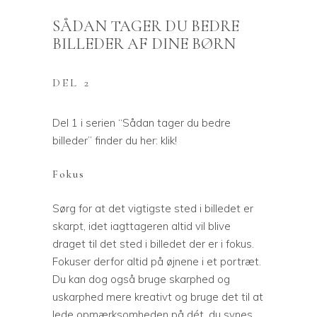
SÅDAN TAGER DU BEDRE
BILLEDER AF DINE BØRN
DEL 2
Del 1 i serien “Sådan tager du bedre
billeder” finder du her:
klik!
Fokus
Sørg for at det vigtigste sted i billedet er
skarpt, idet iagttageren altid vil blive
draget til det sted i billedet der er i fokus.
Fokuser derfor altid på øjnene i et portræt.
Du kan dog også bruge skarphed og
uskarphed mere kreativt og bruge det til at
lede opmærksomheden på dét, du synes