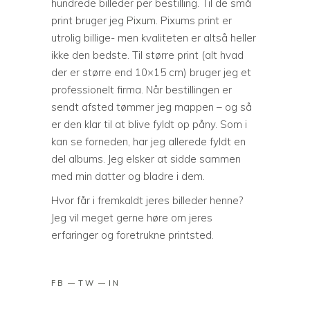
hundrede billeder per bestilling. Til de små
print bruger jeg
Pixum
. Pixums print er
utrolig billige- men kvaliteten er altså heller
ikke den bedste. Til større print (alt hvad
der er større end 10×15 cm) bruger jeg et
professionelt firma. Når bestillingen er
sendt afsted tømmer jeg mappen – og så
er den klar til at blive fyldt op påny. Som i
kan se forneden, har jeg allerede fyldt en
del albums. Jeg elsker at sidde sammen
med min datter og bladre i dem.
Hvor får i fremkaldt jeres billeder henne?
Jeg vil meget gerne høre om jeres
erfaringer og foretrukne printsted.
FB
TW
IN