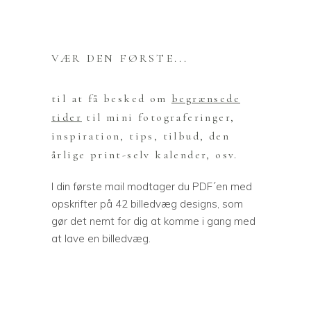
VÆR DEN FØRSTE...
til at få besked om
begrænsede
tider
til mini fotograferinger,
inspiration, tips, tilbud, den
årlige print-selv kalender, osv.
I din første mail modtager du PDF´en med
opskrifter på 42 billedvæg designs, som
gør det nemt for dig at komme i gang med
at lave en billedvæg.