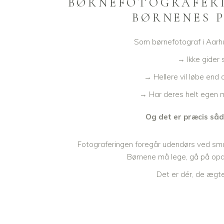
BØRNEFOTOGRAFERI
BØRNENES 
Som børnefotograf i Aarhu
→ Ikke gider s
→ Hellere vil løbe end 
→ Har deres helt egen 
Og det er præcis såd
Fotograferingen foregår udendørs ved sm
Børnene må lege, gå på opd
Det er dér, de ægte