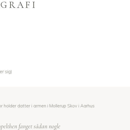
OGRAFI
r sig)
pelthen fanget sådan nogle