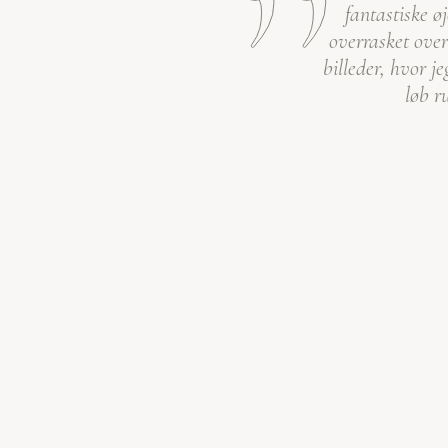
fantastiske øj
overrasket ove
billeder, hvor j
løb r