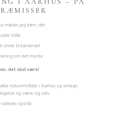
NG I AARHUS – PÅ
PRÆMISSER
s møder jeg børn, der:
idde stille
at smile til kameraet
mening om det meste
an, det skal være!
ukke naturområder i Aarhus og omegn.
agelse og være sig selv.
 billeder opstår.