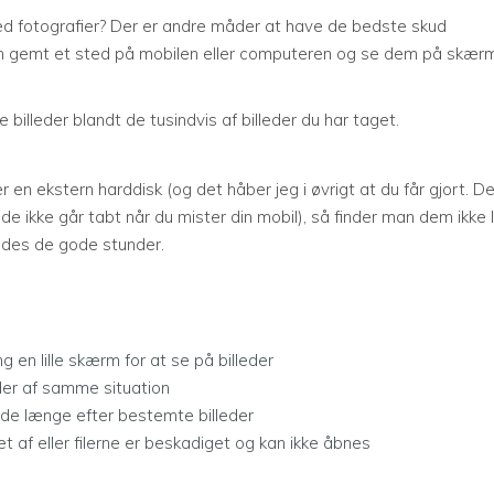
 med fotografier? Der er andre måder at have de bedste skud
em gemt et sted på mobilen eller computeren og se dem på skæ
 billeder blandt de tusindvis af billeder du har taget.
 en ekstern harddisk (og det håber jeg i øvrigt at du får gjort. De
å de ikke går tabt når du mister din mobil), så finder man dem ikke 
ndes de gode stunder.
g en lille skærm for at se på billeder
eder af samme situation
lede længe efter bestemte billeder
t af eller filerne er beskadiget og kan ikke åbnes