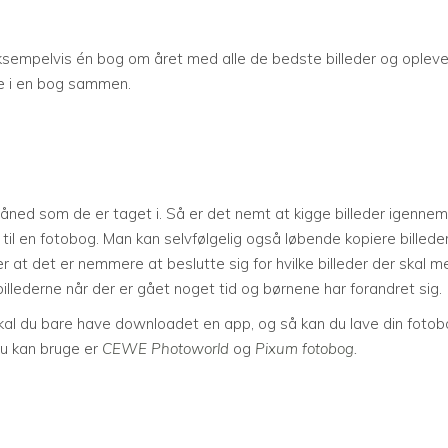
eksempelvis én bog om året med alle de bedste billeder og opleve
dre i en bog sammen.
åned som de er taget i. Så er det nemt at kigge billeder igennem
il en fotobog. Man kan selvfølgelig også løbende kopiere billede
r at det er nemmere at beslutte sig for hvilke billeder der skal m
billederne når der er gået noget tid og børnene har forandret sig.
skal du bare have downloadet en app, og så kan du lave din foto
u kan bruge er
CEWE Photoworld
og
Pixum fotobog
.