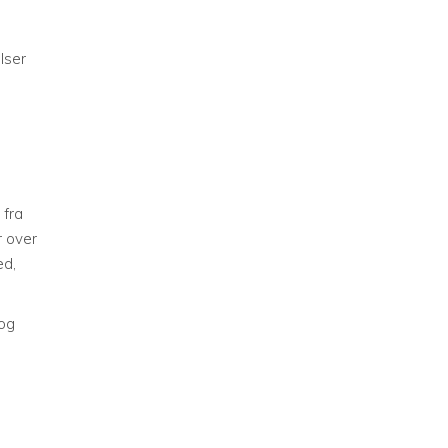
lser
 fra
r over
ed,
bog