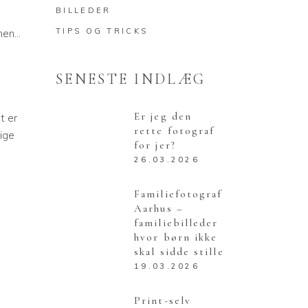
BILLEDER
TIPS OG TRICKS
rmen…
SENESTE INDLÆG
Er jeg den
t er
rette fotograf
lige
for jer?
26.03.2026
Familiefotograf
Aarhus –
familiebilleder
hvor børn ikke
skal sidde stille
19.03.2026
Print-selv