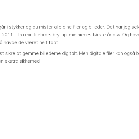
 i stykker og du mister alle dine filer og billeder. Det har jeg sel
r 2011 – fra min lillebrors bryllup, min nieces første år osv. Og hav
så havde de været helt tabt.
est sikre at gemme billederne digitalt. Men digitale filer kan også b
en ekstra sikkerhed.