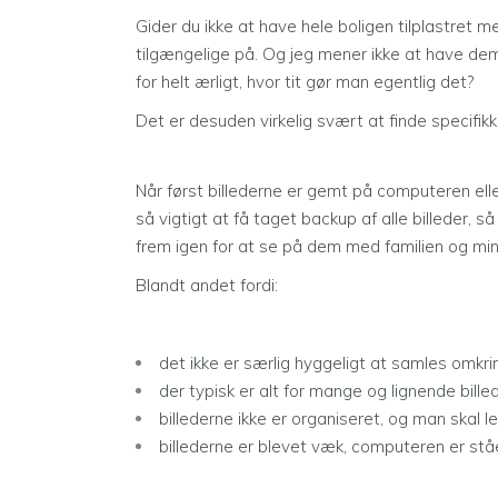
Gider du ikke at have hele boligen tilplastret
tilgængelige på. Og jeg mener ikke at have d
for helt ærligt, hvor tit gør man egentlig det?
Det er desuden virkelig svært at finde specifikke
Når først billederne er gemt på computeren eller
så vigtigt at få taget backup af alle billeder, s
frem igen for at se på dem med familien og mi
Blandt andet fordi:
det ikke er særlig hyggeligt at samles omkrin
der typisk er alt for mange og lignende bill
billederne ikke er organiseret, og man skal 
billederne er blevet væk, computeren er ståe