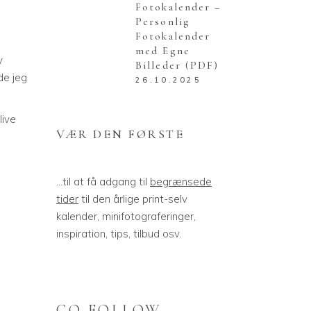
Fotokalender –
Personlig
Fotokalender
med Egne
v
Billeder (PDF)
de jeg
26.10.2025
live
VÆR DEN FØRSTE
...til at få adgang til
begrænsede
tider
til den årlige print-selv
kalender, minifotograferinger,
inspiration, tips, tilbud osv.
GO FOLLOW