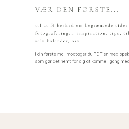
VÆR DEN FØRSTE...
til at få besked om
begrænsede tider
fotograferinger, inspiration, tips, ti
selv kalender, osv.
I din første mail modtager du PDF´en med opskr
som gør det nemt for dig at komme i gang med 