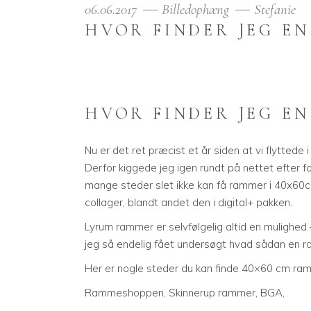
06.06.2017
Billedophæng
Stefanie
HVOR FINDER JEG EN
HVOR FINDER JEG EN
Nu er det ret præcist et år siden at vi flytted
Derfor kiggede jeg igen rundt på nettet efter 
mange steder slet ikke kan få rammer i 40x60c
collager, blandt andet den i digital+ pakken.
Lyrum rammer er selvfølgelig altid en mulighed – 
jeg så endelig fået undersøgt hvad sådan en r
Her er nogle steder du kan finde 40×60 cm ram
Rammeshoppen
,
Skinnerup ramme
r,
BGA
,