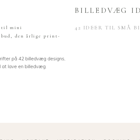
BILLEDVÆG I
42 IDEER TIL SMÅ 
til mini
lbud, den årlige print-
ifter på 42 billedvæg designs,
at lave en billedvæg.