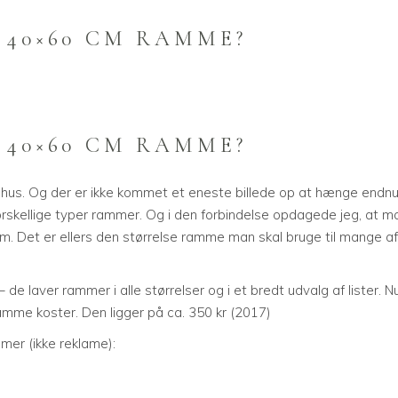
 40×60 CM RAMME?
 40×60 CM RAMME?
e i hus. Og der er ikke kommet et eneste billede op at hænge endnu
forskellige typer rammer. Og i den forbindelse opdagede jeg, at m
m. Det er ellers den størrelse ramme man skal bruge til mange a
de laver rammer i alle størrelser og i et bredt udvalg af lister. N
amme koster. Den ligger på ca. 350 kr (2017)
mer (ikke reklame):