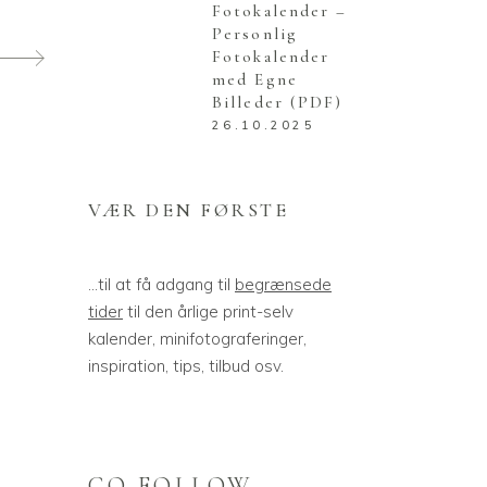
Fotokalender –
Personlig
Fotokalender
med Egne
Billeder (PDF)
26.10.2025
VÆR DEN FØRSTE
...til at få adgang til
begrænsede
tider
til den årlige print-selv
kalender, minifotograferinger,
inspiration, tips, tilbud osv.
GO FOLLOW