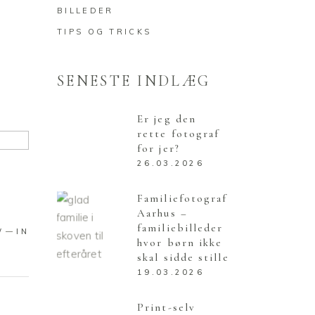
BILLEDER
TIPS OG TRICKS
SENESTE INDLÆG
Er jeg den
rette fotograf
for jer?
26.03.2026
Familiefotograf
Aarhus –
familiebilleder
W
IN
hvor børn ikke
skal sidde stille
19.03.2026
Print-selv