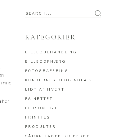
Search
for:
KATEGORIER
BILLEDBEHANDLING
BILLEDOPHÆNG
.
FOTOGRAFERING
an
KUNDERNES BLOGINDLÆG
f mine
LIDT AF HVERT
PÅ NETTET
u har
PERSONLIGT
PRINTTEST
PRODUKTER
SÅDAN TAGER DU BEDRE