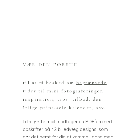
VÆR DEN FØRSTE...
til at få besked om
begrænsede
tider
til mini fotograferinger,
inspiration, tips, tilbud, den
årlige print-selv kalender, osv.
I din første mail modtager du PDF´en med
opskrifter på 42 billedvæg designs, som
gør det nemt for dig at komme i gang med