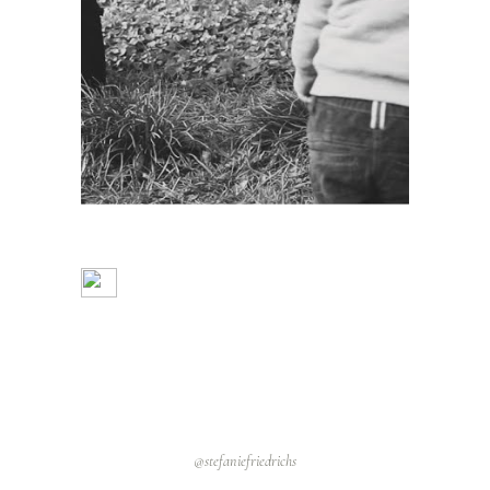
@stefaniefriedrichs