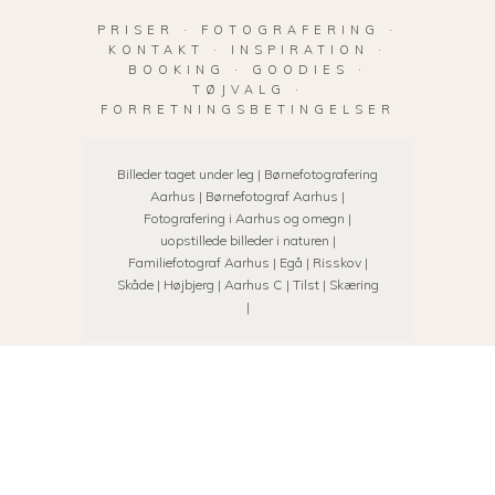
PRISER
·
FOTOGRAFERING
·
KONTAKT
·
INSPIRATION
·
BOOKING
·
GOODIES
·
TØJVALG
·
FORRETNINGSBETINGELSER
Billeder taget under leg | Børnefotografering
Aarhus | Børnefotograf Aarhus |
Fotografering i Aarhus og omegn |
uopstillede billeder i naturen |
Familiefotograf Aarhus | Egå | Risskov |
Skåde | Højbjerg | Aarhus C | Tilst | Skæring
|