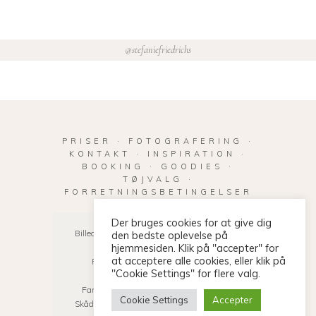
@stefaniefriedrichs
PRISER
·
FOTOGRAFERING
·
KONTAKT
·
INSPIRATION
·
BOOKING
·
GOODIES
·
TØJVALG
·
FORRETNINGSBETINGELSER
Der bruges cookies for at give dig
Billeder taget under leg | Børnefotografering
den bedste oplevelse på
hjemmesiden. Klik på "accepter" for
Aarhus | Børnefotograf Aarhus |
at acceptere alle cookies, eller klik på
Fotografering i Aarhus og omegn |
"Cookie Settings" for flere valg.
uopstillede billeder i naturen |
Familiefotograf Aarhus | Egå | Risskov |
Cookie Settings
Accepter
Skåde | Højbjerg | Aarhus C | Tilst | Skæring